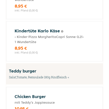
8,95 €
inkl. Pfand (0,00 €)
Kindertüte Karlo Käse
• Kinder-Pizza MargheritaCapri Sonne 0,2l•
1 Wundertüte
8,95 €
inkl. Pfand (0,00 €)
Teddy burger
Salat,Tomate, Remoulade 180g Rindfleisch <
Chicken Burger
mit Teddy's Joppiesauce
10,95 €